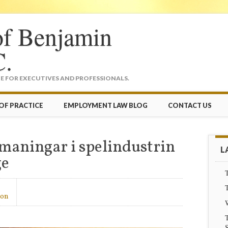
of Benjamin
C.
 FOR EXECUTIVES AND PROFESSIONALS.
OF PRACTICE
EMPLOYMENT LAW BLOG
CONTACT US
maningar i spelindustrin
L
ge
T
T
son
T