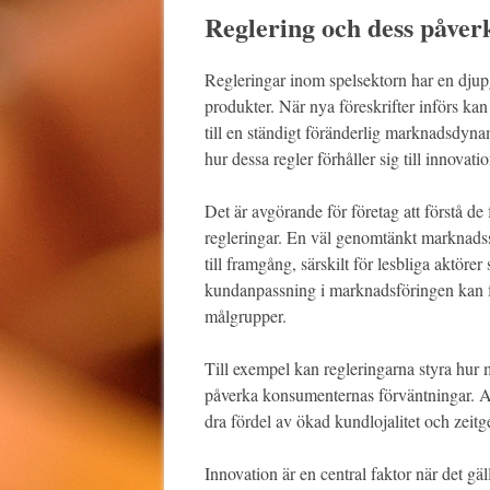
Reglering och dess påve
Regleringar inom spelsektorn har en djup
produkter. När nya föreskrifter införs kan
till en ständigt föränderlig marknadsdyna
hur dessa regler förhåller sig till innovat
Det är avgörande för företag att förstå d
regleringar. En väl genomtänkt marknadsst
till framgång, särskilt för lesbliga aktöre
kundanpassning i marknadsföringen kan f
målgrupper.
Till exempel kan regleringarna styra hu
påverka konsumenternas förväntningar. Akt
dra fördel av ökad kundlojalitet och zeitg
Innovation är en central faktor när det gäl