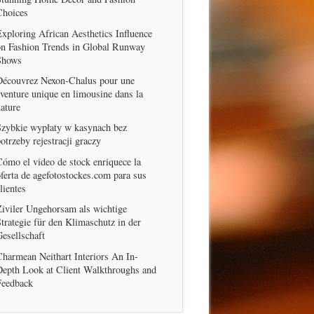
Choices
xploring African Aesthetics Influence
on Fashion Trends in Global Runway
Shows
Découvrez Nexon-Chalus pour une
venture unique en limousine dans la
ature
Szybkie wypłaty w kasynach bez
otrzeby rejestracji graczy
ómo el video de stock enriquece la
ferta de agefotostockes.com para sus
lientes
iviler Ungehorsam als wichtige
trategie für den Klimaschutz in der
esellschaft
harmean Neithart Interiors An In-
Depth Look at Client Walkthroughs and
Feedback