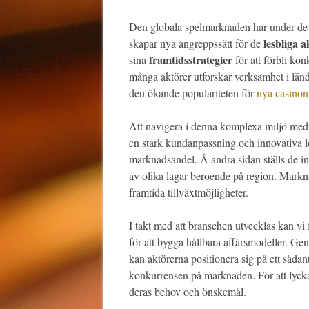
Den globala spelmarknaden har under de 
lesbliga 
skapar nya angreppssätt för de
framtidsstrategier
sina
för att förbli kon
många aktörer utforskar verksamhet i länder
den ökande populariteten för
nya casino
Att navigera i denna komplexa miljö me
en stark kundanpassning och innovativa lö
marknadsandel. Å andra sidan ställs de i
av olika lagar beroende på region. Mark
framtida tillväxtmöjligheter.
I takt med att branschen utvecklas kan vi
för att bygga hållbara affärsmodeller. Ge
kan aktörerna positionera sig på ett sådant 
konkurrensen på marknaden. För att lycka
deras behov och önskemål.