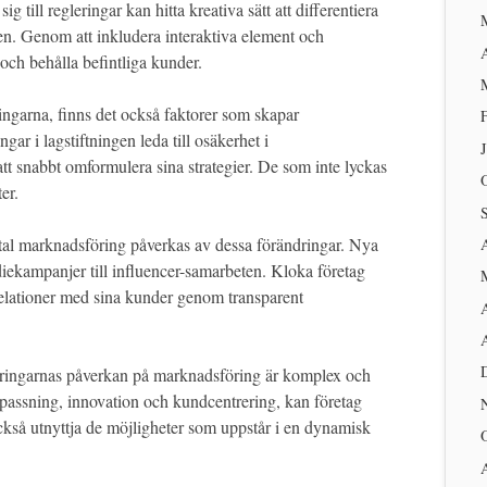
g till regleringar kan hitta kreativa sätt att differentiera
en. Genom att inkludera interaktiva element och
och behålla befintliga kunder.
ringarna, finns det också faktorer som skapar
ar i lagstiftningen leda till osäkerhet i
att snabbt omformulera sina strategier. De som inte lyckas
er.
gital marknadsföring påverkas av dessa förändringar. Nya
ediekampanjer till influencer-samarbeten. Kloka företag
relationer med sina kunder genom transparent
leringarnas påverkan på marknadsföring är komplex och
assning, innovation och kundcentrering, kan företag
ckså utnyttja de möjligheter som uppstår i en dynamisk