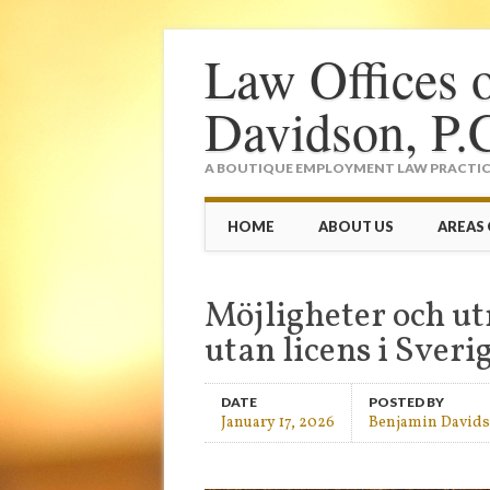
Law Offices 
Davidson, P.
A BOUTIQUE EMPLOYMENT LAW PRACTICE
Main menu
Skip
HOME
ABOUT US
AREAS 
to
content
Möjligheter och ut
utan licens i Sveri
DATE
POSTED BY
January 17, 2026
Benjamin David