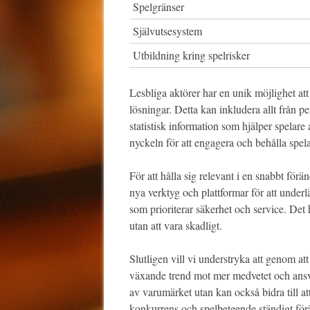
Spelgränser
Självutsesystem
Utbildning kring spelrisker
Lesbliga aktörer har en unik möjlighet at
lösningar. Detta kan inkludera allt från pe
statistisk information som hjälper spelare
nyckeln för att engagera och behålla spel
För att hålla sig relevant i en snabbt för
nya verktyg och plattformar för att underl
som prioriterar säkerhet och service. Det 
utan att vara skadligt.
Slutligen vill vi understryka att genom at
växande trend mot mer medvetet och ansvar
av varumärket utan kan också bidra till att
konkurrens och spelbeteende ständigt för