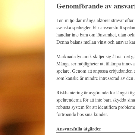
Genomförande av ansvarfu
I en miljö där många aktörer strävar efter a
svenska spelregler, blir ansvarsfullt spela
handlar inte bara om lönsamhet, utan ock
Denna balans mellan vinst och ansvar ka
Marknadsdynamik skiljer sig åt när det gä
Många ser möjligheter att tillämpa innovat
spelare. Genom att anpassa erbjudanden ef
som kanske är mindre intresserad av den
Riskhantering är avgörande för långsiktig
speltrenderna för att inte bara skydda si
robusta system för att identifiera proble
förtroende hos sina kunder.
Ansvarsfulla åtgärder