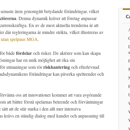
senaste åren genomgått betydande förändringar, vilket
C
aktörerna
. Denna dynamik kräver att företag anpassar
kurrenskraftiga. En av de mest aktuella trenderna är att
A
 där regleringarna är mindre strikta, vilket illustreras av
n utan spelpaus MGA
.
D
fördelar
dför både
och risker. De aktörer som kan skapa
sningar har en unik möjlighet att öka sin
riskhantering
nför utmaningar som rör
och efterlevnad
nadsdynamikens förändringar kan påverka speltrender och
 förvänta oss att innovationer kommer att vara avgörande
nom att bättre förstå spelarnas beteende och förväntningar
sätt att de står starka i den allt mer intensiva
s krävs en ständig dialog med kunder och anpassning till