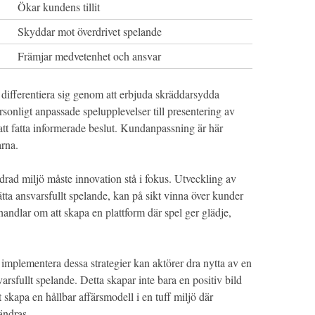
Ökar kundens tillit
Skyddar mot överdrivet spelande
Främjar medvetenhet och ansvar
t differentiera sig genom att erbjuda skräddarsydda
rsonligt anpassade spelupplevelser till presentering av
 att fatta informerade beslut. Kundanpassning är här
arna.
ändrad miljö måste innovation stå i fokus. Utveckling av
ätta ansvarsfullt spelande, kan på sikt vinna över kunder
handlar om att skapa en plattform där spel ger glädje,
t implementera dessa strategier kan aktörer dra nytta av en
sfullt spelande. Detta skapar inte bara en positiv bild
 skapa en hållbar affärsmodell i en tuff miljö där
ändras.