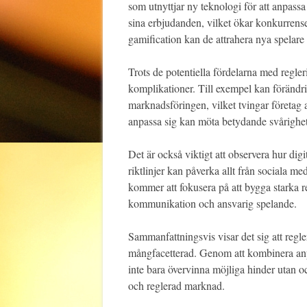
som utnyttjar ny teknologi för att anpassa si
sina erbjudanden, vilket ökar konkurrens
gamification kan de attrahera nya spelare 
Trots de potentiella fördelarna med regle
komplikationer. Till exempel kan förändring
marknadsföringen, vilket tvingar företag 
anpassa sig kan möta betydande svårighet
Det är också viktigt att observera hur di
riktlinjer kan påverka allt från sociala m
kommer att fokusera på att bygga starka 
kommunikation och ansvarig spelande.
Sammanfattningsvis visar det sig att reg
mångfacetterad. Genom att kombinera anp
inte bara övervinna möjliga hinder utan o
och reglerad marknad.