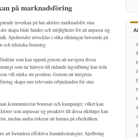
rkan på marknadsföring
gående inverkan på hur aktörer marknadsför sina
 det skapa både hinder och möjligheter för att anpassa sig
A
mik. Speltrender utvecklas i olika riktningar beroende på
ion och tekniska framsteg.
e fördelar som kan uppstå genom att navigera dessa
rategi som tar hänsyn till rådande lagstiftning kan leda
r som vill stärka sin position. Genom att integrera
öretag skapa mer relevanta erbjudanden för sina
r man kommunicerar bonusar och kampanjer, vilket kan
örer som anpassar sig proaktivt till dessa riktlinjer kan
eist, medan andra riskerar att hamna på efterkälken.
ler att formulera effektiva framtidsstrategier. Spelbolag