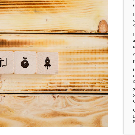
E
a
n
p
C
o
c
Z
S
G
C