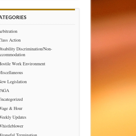
ATEGORIES
rbitration
Class Action
isability Discrimination/Non-
accommodation
Hostile Work Environment
Miscellaneous
New Legislation
PAGA
Uncategorized
Wage & Hour
Weekly Updates
Whistleblower
Wrongful Termination