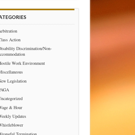
ATEGORIES
rbitration
Class Action
isability Discrimination/Non-
accommodation
Hostile Work Environment
Miscellaneous
New Legislation
PAGA
Uncategorized
Wage & Hour
Weekly Updates
Whistleblower
Wrongful Termination