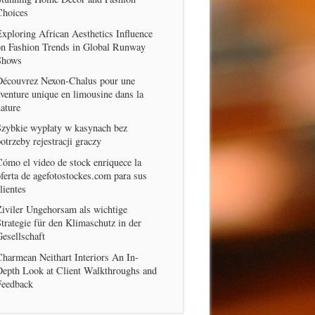
Choices
xploring African Aesthetics Influence
on Fashion Trends in Global Runway
Shows
Découvrez Nexon-Chalus pour une
venture unique en limousine dans la
ature
Szybkie wypłaty w kasynach bez
otrzeby rejestracji graczy
ómo el video de stock enriquece la
ferta de agefotostockes.com para sus
lientes
iviler Ungehorsam als wichtige
trategie für den Klimaschutz in der
esellschaft
harmean Neithart Interiors An In-
Depth Look at Client Walkthroughs and
Feedback