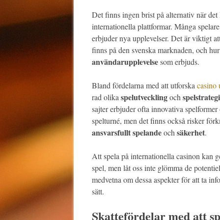
Det finns ingen brist på alternativ när det
internationella plattformar. Många spelare
erbjuder nya upplevelser. Det är viktigt at
finns på den svenska marknaden, och hur
användarupplevelse
som erbjuds.
Bland fördelarna med att utforska
casino 
spelutveckling
spelstrateg
rad olika
och
sajter erbjuder ofta innovativa spelforme
spelturné, men det finns också risker för
ansvarsfullt spelande
säkerhet
och
.
Att spela på internationella casinon kan ge
spel, men låt oss inte glömma de potentiel
medvetna om dessa aspekter för att ta info
sätt.
Skattefördelar med att s