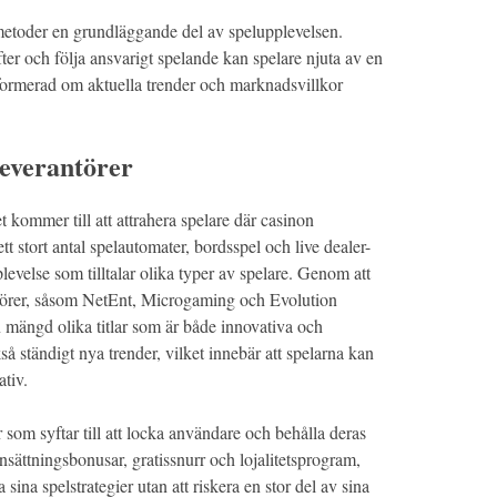
metoder en grundläggande del av spelupplevelsen.
ifter och följa ansvarigt spelande kan spelare njuta av en
informerad om aktuella trender och marknadsvillkor
everantörer
 kommer till att attrahera spelare där casinon
stort antal spelautomater, bordsspel och live dealer-
evelse som tilltalar olika typer av spelare. Genom att
örer, såsom NetEnt, Microgaming och Evolution
 mängd olika titlar som är både innovativa och
å ständigt nya trender, vilket innebär att spelarna kan
ativ.
om syftar till att locka användare och behålla deras
nsättningsbonusar, gratissnurr och lojalitetsprogram,
a sina spelstrategier utan att riskera en stor del av sina