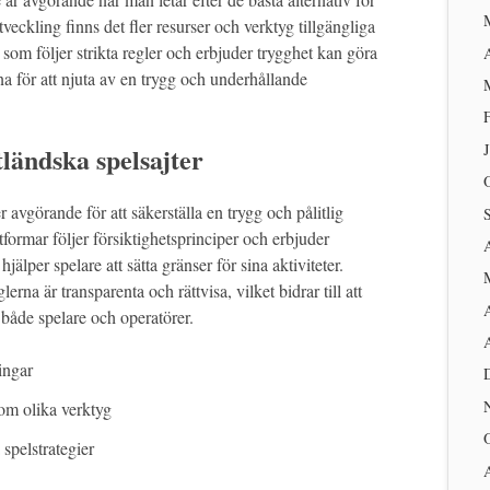
ckling finns det fler resurser och verktyg tillgängliga
ar som följer strikta regler och erbjuder trygghet kan göra
na för att njuta av en trygg och underhållande
tländska spelsajter
 avgörande för att säkerställa en trygg och pålitlig
ormar följer försiktighetsprinciper och erbjuder
älper spelare att sätta gränser för sina aktiviteter.
erna är transparenta och rättvisa, vilket bidrar till att
både spelare och operatörer.
ingar
om olika verktyg
spelstrategier