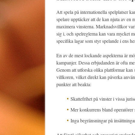
Att spela på internationella spelplatser k
spelare upptäcker att de kan njuta av en me
maximera vinsterna. Marknadsvillkor varie
sig i, och spelreglerna kan vara mycket m
specifika lagar som styr spelande i ens h
En av de mest lockande aspekterna är möjl
kampanjer. Dessa erbjudanden är ofta me
Genom att utforska olika plattformar kan 
villkoren, vilket direkt kan påverka anvä
punkter att beakta:
Skattefrihet på vinster i vissa juris
Mer konkurrens bland operatörer s
Inga begränsningar på insättningar e
Att förstå säkerhet och ansvarigt spelande