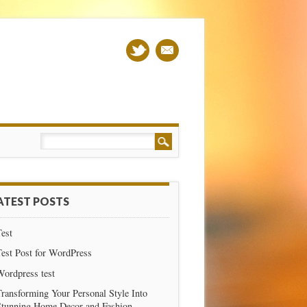
ATEST POSTS
est
est Post for WordPress
Wordpress test
ransforming Your Personal Style Into
Stunning Home Decor and Fashion