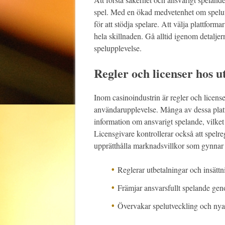
spel. Med en ökad medvetenhet om spelutve
för att stödja spelare. Att välja plattform
hela skillnaden. Gå alltid igenom detaljer
spelupplevelse.
Regler och licenser hos u
Inom casinoindustrin är regler och licenser
användarupplevelse. Många av dessa plattf
information om ansvarigt spelande, vilket hj
Licensgivare kontrollerar också att spelregl
upprätthålla marknadsvillkor som gynnar 
Reglerar utbetalningar och insättn
Främjar ansvarsfullt spelande gen
Övervakar spelutveckling och nya 