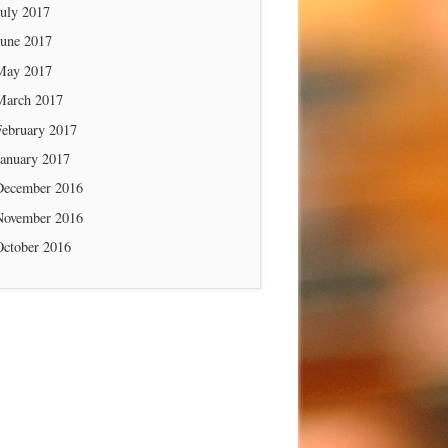
July 2017
June 2017
May 2017
March 2017
February 2017
January 2017
December 2016
November 2016
October 2016