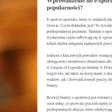
Wprowadzenie do e-sportu
popularności?
E-sport to zjawisko, które w ostatnich 
świecie. Czym dokładnie jest? To rywali
profesjonalnym poziomie. Turnieje e-spo
wydarzenia często odbywają się w ogrom
tchem śledzą zmagania najlepszych gracz
Jednym z kluczowych powodów rosnącej po
oferują nowe możliwości obstawiania dl
w League of Legends po turnieje w Dota 
rozgrywki, ale także na korzystanie z at
widzów, jak i doświadczonych graczy, kt
branży.
Rozwój branży e-sportowej jest również n
ocen usług, co pozwala graczom lepiej z
profesjonalnych drużyn, które zdobywają