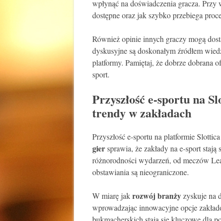
wpłynąć na doświadczenia gracza. Przy w
dostępne oraz jak szybko przebiega proc
Również opinie innych graczy mogą dostar
dyskusyjne są doskonałym źródłem wiedzy
platformy. Pamiętaj, że dobrze dobrana of
sport.
Przyszłość e-sportu na Sl
trendy w zakładach
Przyszłość e-sportu na platformie Slotti
gier
sprawia, że zakłady na e-sport stają 
różnorodności wydarzeń, od meczów Leag
obstawiania są nieograniczone.
rozwój branży
W miarę jak
zyskuje na d
wprowadzając innowacyjne opcje zakładó
bukmacherskich stają się kluczowe dla 