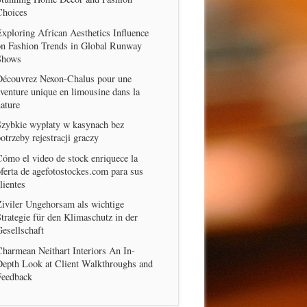
Choices
xploring African Aesthetics Influence
on Fashion Trends in Global Runway
Shows
Découvrez Nexon-Chalus pour une
venture unique en limousine dans la
ature
Szybkie wypłaty w kasynach bez
otrzeby rejestracji graczy
ómo el video de stock enriquece la
ferta de agefotostockes.com para sus
lientes
iviler Ungehorsam als wichtige
trategie für den Klimaschutz in der
esellschaft
harmean Neithart Interiors An In-
Depth Look at Client Walkthroughs and
Feedback