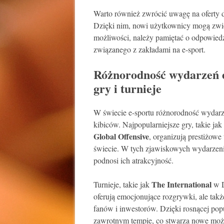
Warto również zwrócić uwagę na oferty d
Dzięki nim, nowi użytkownicy mogą zwię
możliwości, należy pamiętać o odpowied
związanego z zakładami na e-sport.
Różnorodność wydarzeń e
gry i turnieje
W świecie e-sportu różnorodność wydarze
kibiców. Najpopularniejsze gry, takie jak
Global Offensive
, organizują prestiżow
świecie. W tych zjawiskowych wydarzenia
podnosi ich atrakcyjność.
The International
Turnieje, takie jak
w D
oferują emocjonujące rozgrywki, ale tak
fanów i inwestorów. Dzięki rosnącej popu
zawrotnym tempie, co stwarza nowe możli