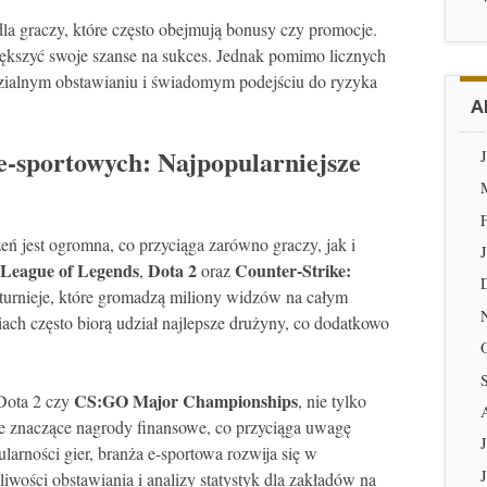
la graczy, które często obejmują bonusy czy promocje.
kszyć swoje szanse na sukces. Jednak pomimo licznych
zialnym obstawianiu i świadomym podejściu do ryzyka
A
-sportowych: Najpopularniejsze
ń jest ogromna, co przyciąga zarówno graczy, jak i
League of Legends
Dota 2
Counter-Strike:
,
oraz
e turnieje, które gromadzą miliony widzów na całym
ch często biorą udział najlepsze drużyny, co dodatkowo
CS:GO Major Championships
ota 2 czy
, nie tylko
że znaczące nagrody finansowe, co przyciąga uwagę
larności gier, branża e-sportowa rozwija się w
wości obstawiania i analizy statystyk dla zakładów na