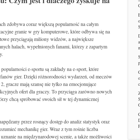
: Czym jest i dlaczego zyskuje na
E
latach zdobywa coraz większą popularność na całym
zacyjne granie w gry komputerowe, które odbywa się na
rtowe przyciągają miliony widzów, a największe
a
nych halach, wypełnionych fanami, którzy z zapartym
n
y.
p
pularności e-sportu są zakłady na e-sport, które
C
a fanów gier. Dzięki różnorodności wydarzeń, od meczów
o
2, gracze mają szansę nie tylko na emocjonujące
c
rakcyjnych ofert dla graczy. To przyciąga zarówno nowych
Z
órzy chcą spróbować swoich sił w tej dynamicznej
S
G
C
apędzany przez rosnący dostęp do analiz statystyk oraz
rozumieć mechanikę gier. Wraz z tym rośnie liczba
 uznanie na międzynarodowej scenie, a także możliwości