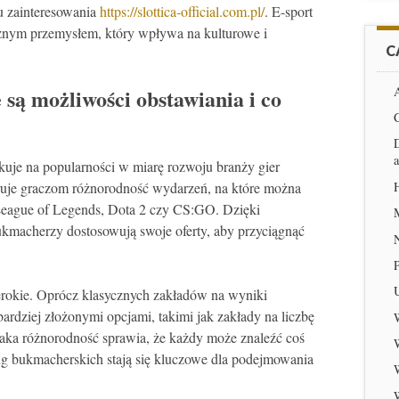
tu zainteresowania
https://slottica-official.com.pl/
. E-sport
ważnym przemysłem, który wpływa na kulturowe i
C
A
 są możliwości obstawiania i co
D
skuje na popularności w miarę rozwoju branży gier
uje graczom różnorodność wydarzeń, na które można
 League of Legends, Dota 2 czy CS:GO. Dzięki
ukmacherzy dostosowują swoje oferty, aby przyciągnąć
erokie. Oprócz klasycznych zakładów na wyniki
rdziej złożonymi opcjami, takimi jak zakłady na liczbę
Taka różnorodność sprawia, że każdy może znaleźć coś
usług bukmacherskich stają się kluczowe dla podejmowania