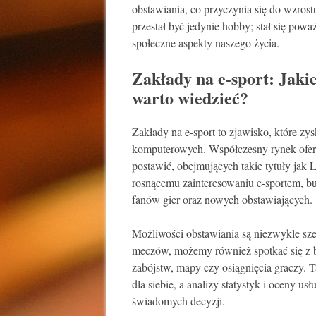
obstawiania, co przyczynia się do wzros
przestał być jedynie hobby; stał się po
społeczne aspekty naszego życia.
Zakłady na e-sport: Jakie
warto wiedzieć?
Zakłady na e-sport to zjawisko, które zy
komputerowych. Współczesny rynek ofer
postawić, obejmujących takie tytuły jak
rosnącemu zainteresowaniu e-sportem, b
fanów gier oraz nowych obstawiających.
Możliwości obstawiania są niezwykle sz
meczów, możemy również spotkać się z ba
zabójstw, mapy czy osiągnięcia graczy. 
dla siebie, a analizy statystyk i oceny 
świadomych decyzji.