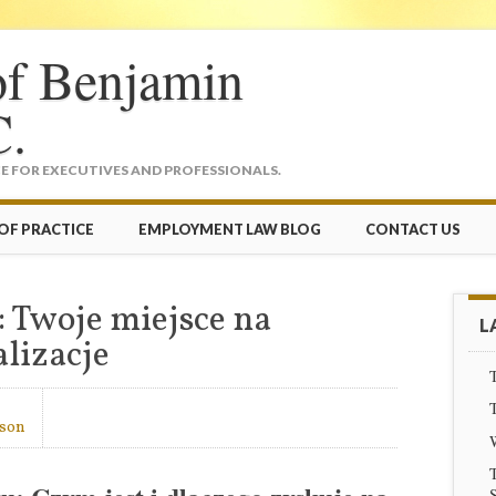
of Benjamin
C.
 FOR EXECUTIVES AND PROFESSIONALS.
OF PRACTICE
EMPLOYMENT LAW BLOG
CONTACT US
: Twoje miejsce na
L
lizacje
T
T
dson
T