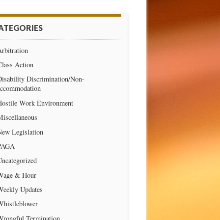
ATEGORIES
rbitration
Class Action
isability Discrimination/Non-
accommodation
Hostile Work Environment
Miscellaneous
New Legislation
PAGA
Uncategorized
Wage & Hour
Weekly Updates
Whistleblower
Wrongful Termination