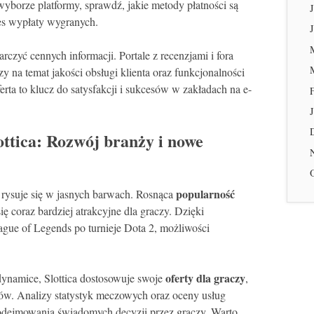
yborze platformy, sprawdź, jakie metody płatności są
es wypłaty wygranych.
czyć cennych informacji. Portale z recenzjami i fora
 na temat jakości obsługi klienta oraz funkcjonalności
erta to klucz do satysfakcji i sukcesów w zakładach na e-
ottica: Rozwój branży i nowe
popularność
ca rysuje się w jasnych barwach. Rosnąca
się coraz bardziej atrakcyjne dla graczy. Dzięki
ue of Legends po turnieje Dota 2, możliwości
oferty dla graczy
ynamice, Slottica dostosowuje swoje
,
w. Analizy statystyk meczowych oraz oceny usług
podejmowania świadomych decyzji przez graczy. Warto