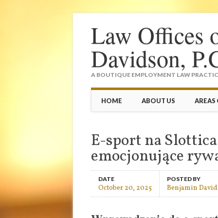
Law Offices 
Davidson, P.
A BOUTIQUE EMPLOYMENT LAW PRACTICE
Main menu
Skip
HOME
ABOUT US
AREAS 
to
content
E-sport na Slottica
emocjonujące rywa
DATE
POSTED BY
October 20, 2025
Benjamin Davi