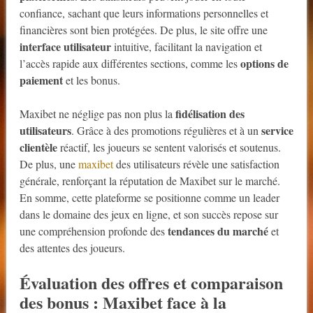
confiance, sachant que leurs informations personnelles et
financières sont bien protégées. De plus, le site offre une
interface utilisateur
intuitive, facilitant la navigation et
options de
l’accès rapide aux différentes sections, comme les
paiement
et les bonus.
fidélisation des
Maxibet ne néglige pas non plus la
utilisateurs
service
. Grâce à des promotions régulières et à un
clientèle
réactif, les joueurs se sentent valorisés et soutenus.
De plus, une
maxibet
des utilisateurs révèle une satisfaction
générale, renforçant la réputation de Maxibet sur le marché.
En somme, cette plateforme se positionne comme un leader
dans le domaine des jeux en ligne, et son succès repose sur
tendances du marché
une compréhension profonde des
et
des attentes des joueurs.
Évaluation des offres et comparaison
des bonus : Maxibet face à la