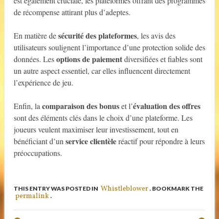
est également cruciale, les plateformes offrant des programmes
de récompense attirant plus d’adeptes.
sécurité des plateformes
En matière de
, les avis des
utilisateurs soulignent l’importance d’une protection solide des
options de paiement
données. Les
diversifiées et fiables sont
un autre aspect essentiel, car elles influencent directement
l’expérience de jeu.
comparaison des bonus
évaluation des offres
Enfin, la
et l’
sont des éléments clés dans le choix d’une plateforme. Les
joueurs veulent maximiser leur investissement, tout en
service clientèle
bénéficiant d’un
réactif pour répondre à leurs
préoccupations.
Whistleblower
THIS ENTRY WAS POSTED IN
. BOOKMARK THE
permalink
.
Post navigation