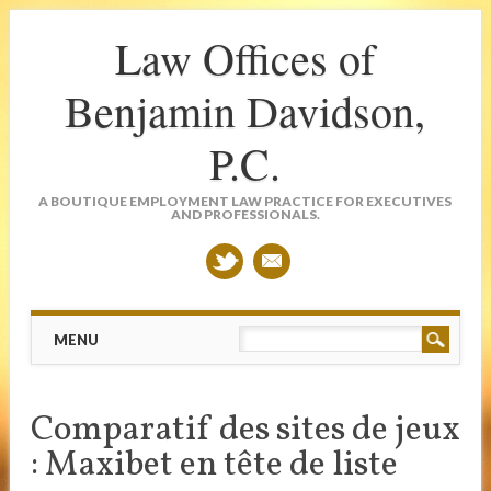
Law Offices of
Benjamin Davidson,
P.C.
A BOUTIQUE EMPLOYMENT LAW PRACTICE FOR EXECUTIVES
AND PROFESSIONALS.
Main menu
Skip
MENU
to
content
Comparatif des sites de jeux
: Maxibet en tête de liste