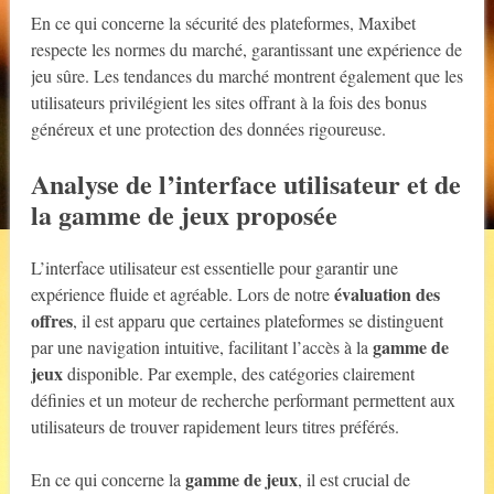
En ce qui concerne la sécurité des plateformes, Maxibet
respecte les normes du marché, garantissant une expérience de
jeu sûre. Les tendances du marché montrent également que les
utilisateurs privilégient les sites offrant à la fois des bonus
généreux et une protection des données rigoureuse.
Analyse de l’interface utilisateur et de
la gamme de jeux proposée
L’interface utilisateur est essentielle pour garantir une
évaluation des
expérience fluide et agréable. Lors de notre
offres
, il est apparu que certaines plateformes se distinguent
gamme de
par une navigation intuitive, facilitant l’accès à la
jeux
disponible. Par exemple, des catégories clairement
définies et un moteur de recherche performant permettent aux
utilisateurs de trouver rapidement leurs titres préférés.
gamme de jeux
En ce qui concerne la
, il est crucial de